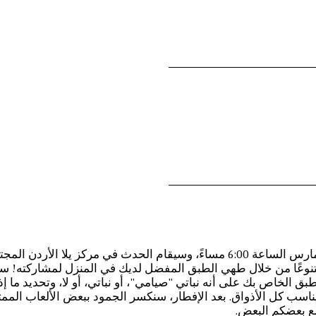
يسعدنا دعوتكم لحضور حفل إفطار يوم السبت 30 مارس الساعة 6:00 مساءً، وسيقام ا
ومتنوعًا من خلال طهي الطبق المفضل لديك في المنزل لمشاركته! سوا
الخاص بك على أنه نباتي "صيامي"، أو نباتي، أو لا، وتحديد ما إذا 
سب كل الأذواق. بعد الإفطار، سنكسر الجمود ببعض الألعاب الممتعة
مع بعضكم البعض.