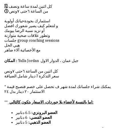
كل اثنين لمدة ساعة ونصف
🗓️
من الساعة ٦حتى ٧ونص
🕔
استثمارك بجودةحياتك أولوية
و لتتعلم كيف يصير شعورك افضل
أو تزيد نسبة الرضا بيومك
وتطور علاقات صحية متوازنة
جلسات group coaching sessions
هيي الحل
مع الأخصائية آلاء ضاهر
Yalla Jordan جبل عمان ، الدوار الاول
المكان :
كل اثنين من الساعة ٦حتى ٧ونص
سعر التذكرة 7 دينار شامل الضيافة
* يمكنك شراء جلساتك لمدة شهر ف تحصل على خصم فتصبح قيمة
الاستثمار ٢٠ دينار بدل ٢٤
اما بالنسبة لأعضاء يلا جوردان، الاسعار بتكون كالتالي:
**
العضو البرونزي:
6.5 دنانير
العضو الفضي:
6 دنانير
العضو الذهبي:
5 دنانير