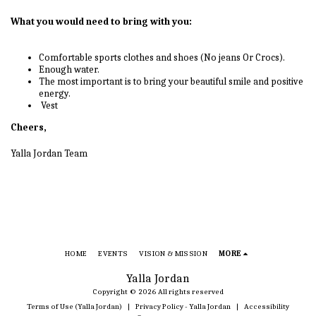
What you would need to bring with you:
Comfortable sports clothes and shoes (No jeans Or Crocs).
Enough water.
The most important is to bring your beautiful smile and positive
energy.
Vest
Cheers,
Yalla Jordan Team
HOME
EVENTS
VISION & MISSION
MORE
Yalla Jordan
Copyright © 2026 All rights reserved
Terms of Use (Yalla Jordan)
|
Privacy Policy - Yalla Jordan
|
Accessibility