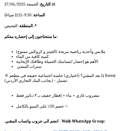
: الجمعة 27/06/2025 📅
التاريخ
الساعة
: 9:30-11:15 صباحًا
: الفحيص📍
المنطقة
ما ستحتاجون إلى إحضاره معكم:
ملابس وأحذية رياضية مريحة (الجينز و كروكس ممنوع)
كمية كافية من الماء.
الأهم هو إحضار ابتسامتك الجميلة وطاقتك الإيجابية.
سترات المشي
🥤 بعد المشي؟ (اختياري) جلسة اجتماعية خفيفة في مطعم Li Beirut
(بجانب البنك التجاري الأردني) – تشمل:
مشروب غازي + ماء + إفطار خفيف بـ ٣ دنانير فقط
خصم 20٪ على المنيو بالكامل ✨
.
انضم الى جروب واتساب المشي - Walk WhatsApp Group: