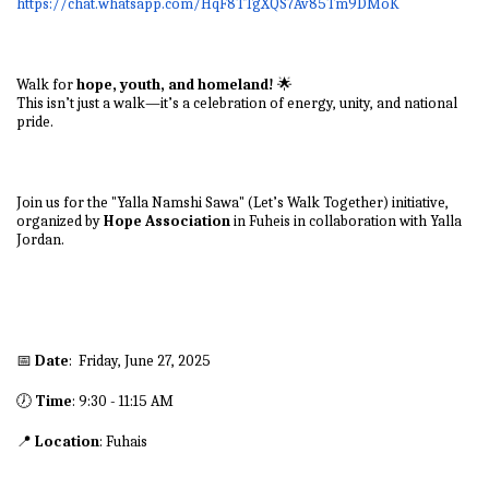
https://chat.whatsapp.com/HqF8TTgXQS7Av85Tm9DMoK
Walk for
hope, youth, and homeland!
🌟
This isn’t just a walk—it’s a celebration of energy, unity, and national
pride.
Join us for the "Yalla Namshi Sawa" (Let’s Walk Together) initiative,
organized by
Hope Association
in Fuheis in collaboration with Yalla
Jordan.
📅
Date
: Friday, June 27, 2025
🕖
Time
: 9:30 - 11:15 AM
📍
Location
: Fuhais